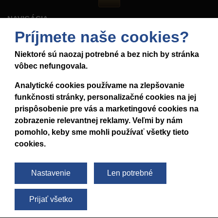
NAVIGÁCIA
Príjmete naše cookies?
ÚVOD
PONUKA VOZIDIEL
Niektoré sú naozaj potrebné a bez nich by stránka
CENNÍK
vôbec nefungovala.
PREDAJ
VÝKUP
Analytické cookies používame na zlepšovanie
O NÁS
funkčnosti stránky, personalizačné cookies na jej
BLOG
prispôsobenie pre vás a marketingové cookies na
KONTAKT
zobrazenie relevantnej reklamy.
Veľmi by nám
pomohlo, keby sme mohli používať všetky tieto
KONTAKT
cookies.
+421 917 265 425
+421 915 976 514
Nastavenie
Len potrebné
info@fastcar.sk
Prijať všetko
SLEDUJTE NÁS
© 2019 - 2026 FastCar.sk
|
Zásady ochrany osobných údajov