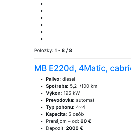
Položky:
1 - 8 / 8
MB E220d, 4Matic, cabri
Palivo
:
diesel
Spotreba
:
5,2 l/100 km
Výkon
:
195 kW
Prevodovka
:
automat
Typ pohonu
:
4×4
Kapacita
:
5 osôb
Prenájom
–
od
:
60 €
Depozit
:
2000 €