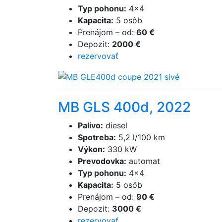
Typ pohonu
:
4×4
Kapacita
:
5 osôb
Prenájom
–
od
:
60 €
Depozit
:
2000 €
rezervovať
MB GLS 400d, 2022
Palivo
:
diesel
Spotreba
:
5,2 l/100 km
Výkon
:
330 kW
Prevodovka
:
automat
Typ pohonu
:
4×4
Kapacita
:
5 osôb
Prenájom
–
od
:
90 €
Depozit
:
3000 €
rezervovať