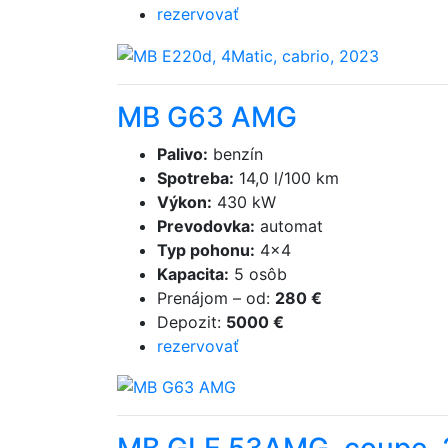
rezervovať
MB G63 AMG
Palivo
:
benzín
Spotreba
:
14,0 l/100 km
Výkon
:
430 kW
Prevodovka
:
automat
Typ pohonu
:
4×4
Kapacita
:
5 osôb
Prenájom
–
od
:
280 €
Depozit
:
5000 €
rezervovať