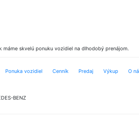
k máme skvelú ponuku vozidiel na dlhodobý prenájom.
Ponuka vozidiel
Cenník
Predaj
Výkup
O ná
DES-BENZ