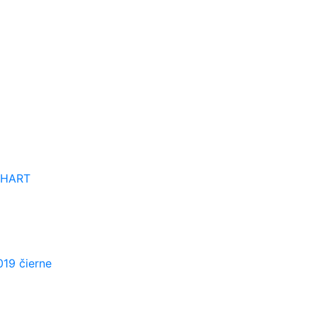
CHART
019 čierne