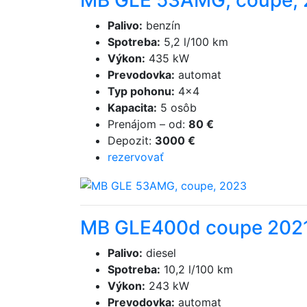
MB GLE 53AMG, coupe,
Palivo
:
benzín
Spotreba
:
5,2 l/100 km
Výkon
:
435 kW
Prevodovka
:
automat
Typ pohonu
:
4×4
Kapacita
:
5 osôb
Prenájom
–
od
:
80 €
Depozit
:
3000 €
rezervovať
MB GLE400d coupe 2021
Palivo
:
diesel
Spotreba
:
10,2 l/100 km
Výkon
:
243 kW
Prevodovka
:
automat