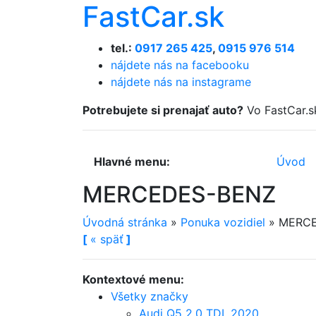
FastCar.sk
tel.:
0917 265 425
,
0915 976 514
nájdete nás na facebooku
nájdete nás na instagrame
Potrebujete si prenajať auto?
Vo FastCar.s
Hlavné menu:
Úvod
MERCEDES-BENZ
Úvodná stránka
»
Ponuka vozidiel
»
MERCE
[
«
späť
]
Kontextové menu:
Všetky značky
Audi Q5 2.0 TDI, 2020