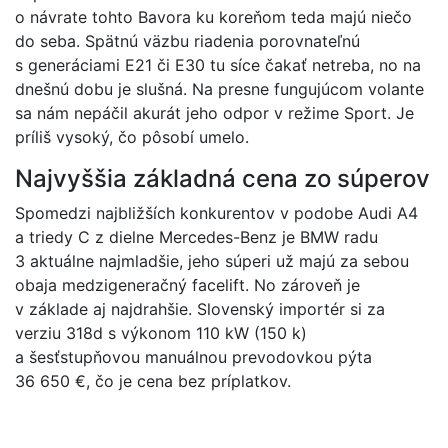
o návrate tohto Bavora ku koreňom teda majú niečo
do seba. Spätnú väzbu riadenia porovnateľnú
s generáciami E21 či E30 tu síce čakať netreba, no na
dnešnú dobu je slušná. Na presne fungujúcom volante
sa nám nepáčil akurát jeho odpor v režime Sport. Je
príliš vysoký, čo pôsobí umelo.
Najvyššia základná cena zo súperov
Spomedzi najbližších konkurentov v podobe Audi A4
a triedy C z dielne Mercedes-Benz je BMW radu
3 aktuálne najmladšie, jeho súperi už majú za sebou
obaja medzigeneračný facelift. No zároveň je
v základe aj najdrahšie. Slovenský importér si za
verziu 318d s výkonom 110 kW (150 k)
a šesťstupňovou manuálnou prevodovkou pýta
36 650 €, čo je cena bez príplatkov.