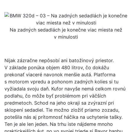
Na zadných sedadlách je konečne viac miesta než
v minulosti
Nijak zázračne nepôsobí ani batožinový priestor.
V základe ponúka objem 480 litrov, čo dokážu
prekonať viaceré navonok menšie autá. Platforma
s motorom vpredu a pohonom zadných kolies si tu
vyžiadala svoju daň. Kufor navyše nemá celkom rovnú
podlahu, čo môže byť problémom pri väčších
predmetoch. Schod na jeho okraji sa zvýrazní pri
sklopení sedadiel. Tie možno zložiť priamo zozadu,
potešila nás aj prítomnosť háčika na uchytenie tašky.
Ten je ale len jeden. Na trhu iste nájdeme mnoho
praktickejších áut, no vo svojej triede si Bavor hanbu