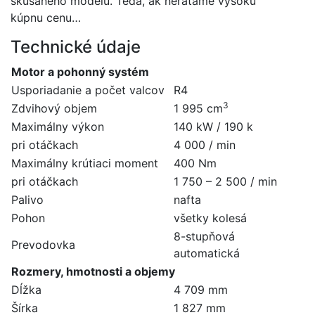
skúšaného modelu. Teda, ak nerátame vysokú
kúpnu cenu…
Technické údaje
Motor a pohonný systém
Usporiadanie a počet valcov
R4
3
Zdvihový objem
1 995 cm
Maximálny výkon
140 kW / 190 k
pri otáčkach
4 000 / min
Maximálny krútiaci moment
400 Nm
pri otáčkach
1 750 – 2 500 / min
Palivo
nafta
Pohon
všetky kolesá
8-stupňová
Prevodovka
automatická
Rozmery, hmotnosti a objemy
Dĺžka
4 709 mm
Šírka
1 827 mm