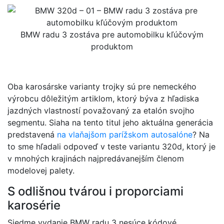
BMW radu 3 zostáva pre automobilku kľúčovým
produktom
Oba karosárske varianty trojky sú pre nemeckého
výrobcu dôležitým artiklom, ktorý býva z hľadiska
jazdných vlastností považovaný za etalón svojho
segmentu. Siaha na tento titul jeho aktuálna generácia
predstavená
na vlaňajšom parížskom autosalóne
? Na
to sme hľadali odpoveď v teste variantu 320d, ktorý je
v mnohých krajinách najpredávanejším členom
modelovej palety.
S odlišnou tvárou i proporciami
karosérie
Siedme vydanie BMW radu 3 nesúce kódové