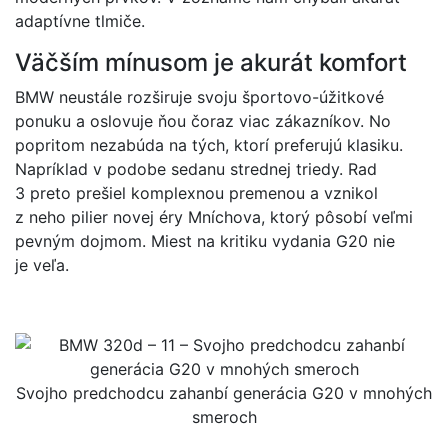
adaptívne tlmiče.
Väčším mínusom je akurát komfort
BMW neustále rozširuje svoju športovo-úžitkové
ponuku a oslovuje ňou čoraz viac zákazníkov. No
popritom nezabúda na tých, ktorí preferujú klasiku.
Napríklad v podobe sedanu strednej triedy. Rad
3 preto prešiel komplexnou premenou a vznikol
z neho pilier novej éry Mníchova, ktorý pôsobí veľmi
pevným dojmom. Miest na kritiku vydania G20 nie
je veľa.
Svojho predchodcu zahanbí generácia G20 v mnohých
smeroch