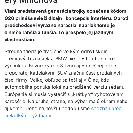
éry Mníchova
Vlani predstavená generácia trojky označená kódom
G20 prináša svieži dizajn i koncepciu interiéru. Oproti
predchodcovi výrazne narástla, napriek tomu je
o niečo ľahšia a tuhšia. To prospelo jej jazdným
vlastnostiam.
Stredná trieda je tradične veľkým odbytiskom
prémiových značiek a BMW nie je v tomto smere
výnimkou. Bavorský rad 3 tvorí aj v dnešnej dobe
prepchatej kadejakými SUV značnú časť predajných
čísel firmy. Veľkej obľube sa teší aj v Číne, kde
automobilka ponúka lokálnu predĺženú verziu sedanu.
Európania si musia vystačiť s „krátkym“ vyhotovením
karosérie. Na druhej strane, na výber majú okrem neho
aj kombi. Jeho najnovšiu podobu sme
spoznali pred
niekoľkými týždňami
.