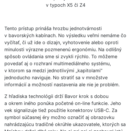
v typoch X5 či Z4
Tento prístup prináša hrozbu jednotvárnosti
v bavorských kabínach. No výsledku veľmi nemáme čo
vyčítať, či už ide o dizajn, vyhotovenie alebo oproti
minulosti výrazne pozmenenú ergonómiu. Na odlišný
spôsob ovládania sme si zvykli rýchlo. To môžeme
povedať aj o rozhraní multimediálneho systému,
v ktorom sa medzi jednotlivými „kapitolami“
jednoducho naviguje. No stratiť sa v množstve
informácií a možností nastavenia ale nie je problém.
Z hľadiska technológii drží Bavor krok s dobou
a okrem iného ponúka početné on-line funkcie. Jeho
vek signalizuje tiež použitie konektorov USB-C. Za
symbol súčasnej éry možno označiť aj obrazovku
nahrádzajúcu tradičné okrúhle ukazovatele, ktorých sa