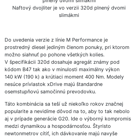
Naftový dvojliter je vo verzii 320d plnený dvomi
slimákmi
Do uvedenia verzie z línie M Performance je
prostredný diesel jediným členom ponuky, pri ktorom
možno siahnuť po pohone všetkých kolies.
V špecifikácii 320d dosahuje agregát známy pod
kódom B47 tak ako v minulosti maximálny výkon
140 kW (190 k) a krútiaci moment 400 Nm. Modely
nesúce prívlastok xDrive majú štandardne
osemstupňovú samočinnú prevodovku.
Táto kombinácia sa teší už niekoľko rokov značnej
popularite a nevidíme dôvod na to, aby to tak nebolo
aj v prípade generácie G20. Ide o výborný kompromis
medzi dynamikou a hospodárnosťou. Štyristo
newtonmetrov cítiť, ich dávkovanie majú navyše