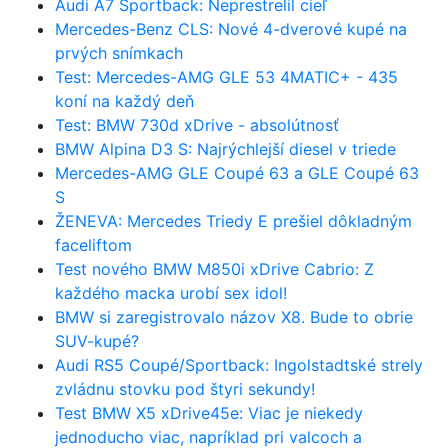
Audi A7 Sportback: Neprestrelil cieľ
Mercedes-Benz CLS: Nové 4-dverové kupé na
prvých snímkach
Test: Mercedes-AMG GLE 53 4MATIC+ - 435
koní na každý deň
Test: BMW 730d xDrive - absolútnosť
BMW Alpina D3 S: Najrýchlejší diesel v triede
Mercedes-AMG GLE Coupé 63 a GLE Coupé 63
S
ŽENEVA: Mercedes Triedy E prešiel dôkladným
faceliftom
Test nového BMW M850i xDrive Cabrio: Z
každého macka urobí sex idol!
BMW si zaregistrovalo názov X8. Bude to obrie
SUV-kupé?
Audi RS5 Coupé/Sportback: Ingolstadtské strely
zvládnu stovku pod štyri sekundy!
Test BMW X5 xDrive45e: Viac je niekedy
jednoducho viac, napríklad pri valcoch a