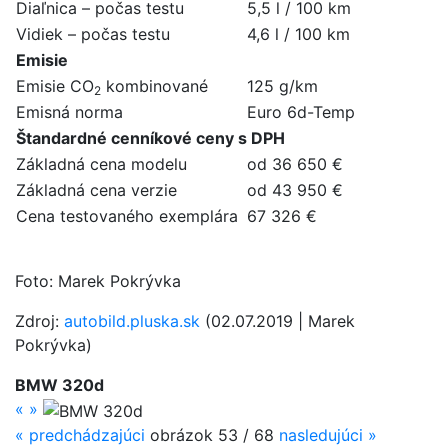
Diaľnica – počas testu
5,5 l / 100 km
Vidiek – počas testu
4,6 l / 100 km
Emisie
Emisie CO
kombinované
125 g/km
2
Emisná norma
Euro 6d-Temp
Štandardné cenníkové ceny s DPH
Základná cena modelu
od 36 650 €
Základná cena verzie
od 43 950 €
Cena testovaného exemplára
67 326 €
Foto: Marek Pokrývka
Zdroj:
autobild.plus­ka.sk
(02.07.2019 | Marek
Pokrývka)
BMW 320d
«
»
«
predchádzajúci
obrázok 53 / 68
nasledujúci
»