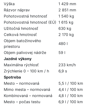
Výška
1 429 mm
Rázvor náprav
2 851 mm
Pohotovostná hmotnosť
1 540 kg
Pohotovostná hmotnosť (EÚ)
1 615 kg
Užitočná hmotnosť
630 kg
Celková hmotnosť
2 170 kg
Objem batožinového
480 l
priestoru
Objem palivovej nádrže
59 l
Jazdné výkony
Maximálna rýchlosť
233 km/h
Zrýchlenie 0 – 100 km / h
6,9 s
Spotreba
Mesto – normovaná
5,5 l / 100 km
Mimo mesta – normovaná
4,4 l / 100 km
Kombinovaná – normovaná
4,8 l / 100 km
Mesto – počas testu
6,9 l / 100 km