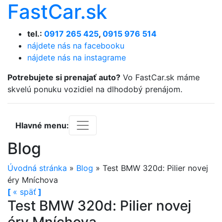
FastCar.sk
tel.:
0917 265 425
,
0915 976 514
nájdete nás na facebooku
nájdete nás na instagrame
Potrebujete si prenajať auto?
Vo FastCar.sk máme
skvelú ponuku vozidiel na dlhodobý prenájom.
Hlavné menu:
Blog
Úvodná stránka
»
Blog
»
Test BMW 320d: Pilier novej
éry Mníchova
[
«
späť
]
Test BMW 320d: Pilier novej