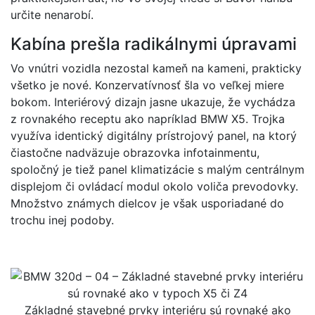
určite nenarobí.
Kabína prešla radikálnymi úpravami
Vo vnútri vozidla nezostal kameň na kameni, prakticky
všetko je nové. Konzervatívnosť šla vo veľkej miere
bokom. Interiérový dizajn jasne ukazuje, že vychádza
z rovnakého receptu ako napríklad BMW X5. Trojka
využíva identický digitálny prístrojový panel, na ktorý
čiastočne nadväzuje obrazovka infotainmentu,
spoločný je tiež panel klimatizácie s malým centrálnym
displejom či ovládací modul okolo voliča prevodovky.
Množstvo známych dielcov je však usporiadané do
trochu inej podoby.
Základné stavebné prvky interiéru sú rovnaké ako