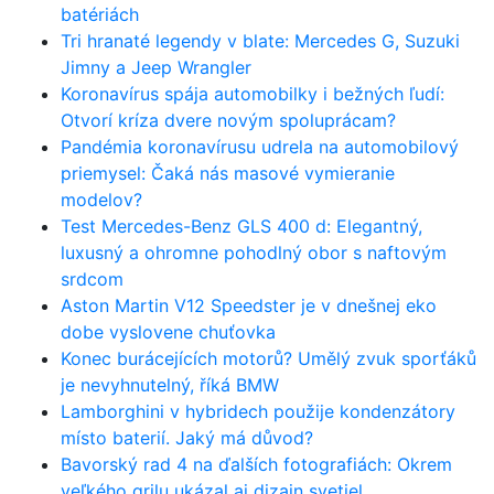
batériách
Tri hranaté legendy v blate: Mercedes G, Suzuki
Jimny a Jeep Wrangler
Koronavírus spája automobilky i bežných ľudí:
Otvorí kríza dvere novým spoluprácam?
Pandémia koronavírusu udrela na automobilový
priemysel: Čaká nás masové vymieranie
modelov?
Test Mercedes-Benz GLS 400 d: Elegantný,
luxusný a ohromne pohodlný obor s naftovým
srdcom
Aston Martin V12 Speedster je v dnešnej eko
dobe vyslovene chuťovka
Konec burácejících motorů? Umělý zvuk sporťáků
je nevyhnutelný, říká BMW
Lamborghini v hybridech použije kondenzátory
místo baterií. Jaký má důvod?
Bavorský rad 4 na ďalších fotografiách: Okrem
veľkého grilu ukázal aj dizajn svetiel