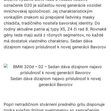
označenie G20 je súčasťou novej generácie vozidiel
mníchovskej spoločnosti. Jej charakteristickým
vonkajším znakom sú prepojené ľadvinky masky
chladiča, tradičného nositeľa bavorskej identity. Do
rodiny aktuálne patria aj typy X5, Z4 či rad 8. Rovnaké
gény teda majú autá z rôznych segmentov, no každé
má dostatok vlastného charakteru. Sedan dáva
dizajnom najavo príslušnosť k novej generácii Bavorov
Sedan dáva dizajnom najavo príslušnosť k novej
generácii Bavorov
Popri netradičnom stvárnení predného grilu disponuje
trojka sviežim štýlom svetlometov so zamračeným