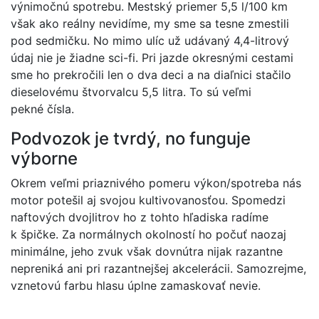
výnimočnú spotrebu. Mestský priemer 5,5 l/100 km
však ako reálny nevidíme, my sme sa tesne zmestili
pod sedmičku. No mimo ulíc už udávaný 4,4-litrový
údaj nie je žiadne sci-fi. Pri jazde okresnými cestami
sme ho prekročili len o dva deci a na diaľnici stačilo
dieselovému štvorvalcu 5,5 litra. To sú veľmi
pekné čísla.
Podvozok je tvrdý, no funguje
výborne
Okrem veľmi priaznivého pomeru výkon/spotreba nás
motor potešil aj svojou kultivovanosťou. Spomedzi
naftových dvojlitrov ho z tohto hľadiska radíme
k špičke. Za normálnych okolností ho počuť naozaj
minimálne, jeho zvuk však dovnútra nijak razantne
nepreniká ani pri razantnejšej akcelerácii. Samozrejme,
vznetovú farbu hlasu úplne zamaskovať nevie.