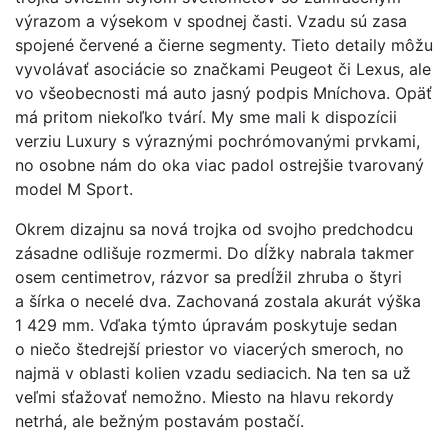
výrazom a výsekom v spodnej časti. Vzadu sú zasa
spojené červené a čierne segmenty. Tieto detaily môžu
vyvolávať asociácie so značkami Peugeot či Lexus, ale
vo všeobecnosti má auto jasný podpis Mníchova. Opäť
má pritom niekoľko tvárí. My sme mali k dispozícii
verziu Luxury s výraznými pochrómovanými prvkami,
no osobne nám do oka viac padol ostrejšie tvarovaný
model M Sport.
Okrem dizajnu sa nová trojka od svojho predchodcu
zásadne odlišuje rozmermi. Do dĺžky nabrala takmer
osem centimetrov, rázvor sa predĺžil zhruba o štyri
a šírka o necelé dva. Zachovaná zostala akurát výška
1 429 mm. Vďaka týmto úpravám poskytuje sedan
o niečo štedrejší priestor vo viacerých smeroch, no
najmä v oblasti kolien vzadu sediacich. Na ten sa už
veľmi sťažovať nemožno. Miesto na hlavu rekordy
netrhá, ale bežným postavám postačí.