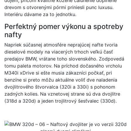
dojem, pričom kvalitné kožené čalúnenie doplnené
drevom s otvorenými pórmi priniesli punc luxusu.
Interiéru dávame za to jednotku.
Perfektný pomer výkonu a spotreby
nafty
Napriek súčasnej atmosfére neprajúcej nafte tvoria
dieselové modely na viacerých trhoch veľkú časť
predajov BMW, vrátane toho slovenského. Zodpovedá
tomu paleta motorov. Na príchod dočasného vrcholu
M340i xDrive si ešte musia zákazníci počkať, pri
benzíne si preto môžu aktuálne voliť dve naladenia
dvojlitrového štvorvalca (320i a 330i) s pohonom
zadných kolies. Na vznetovej strane sú dva dvojlitre
(318d a 320d) a jeden trojlitrový šesťvalec (330d).