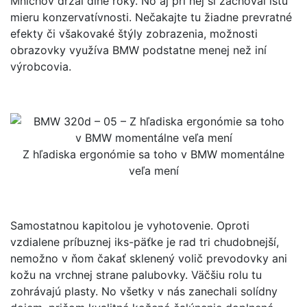
Mníchov držal dlhé roky. No aj pri nej si zachoval istú
mieru konzervatívnosti. Nečakajte tu žiadne prevratné
efekty či všakovaké štýly zobrazenia, možnosti
obrazovky využíva BMW podstatne menej než iní
výrobcovia.
Z hľadiska ergonómie sa toho v BMW momentálne
veľa mení
Samostatnou kapitolou je vyhotovenie. Oproti
vzdialene príbuznej iks-päťke je rad tri chudobnejší,
nemožno v ňom čakať sklenený volič prevodovky ani
kožu na vrchnej strane palubovky. Väčšiu rolu tu
zohrávajú plasty. No všetky v nás zanechali solídny