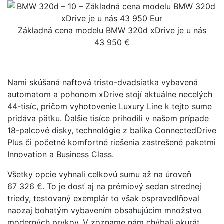
Základná cena modelu BMW 320d xDrive je u nás
43 950 €
Nami skúšaná naftová tristo-dvadsiatka vybavená
automatom a pohonom xDrive stojí aktuálne necelých
44-tisíc, pričom vyhotovenie Luxury Line k tejto sume
pridáva päťku. Ďalšie tisíce prihodili v našom prípade
18-palcové disky, technológie z balíka ConnectedDrive
Plus či početné komfortné riešenia zastrešené paketmi
Innovation a Business Class.
Všetky opcie vyhnali celkovú sumu až na úroveň
67 326 €. To je dosť aj na prémiový sedan strednej
triedy, testovaný exemplár to však ospravedlňoval
naozaj bohatým vybavením obsahujúcim množstvo
moderných prvkov. V zozname nám chýbali akurát