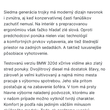
Siedma generácia trojky má moderný dizajn navonok
i zvnútra, aj keď konzervatívnej časti fanúšikov
zachutiť nemusí. Na interiér s prepracovanou
ergonómiou však ťažko hľadať zlé slová. Oproti
predchodcovi ponúka nielen viac technológií
a komfortných prvkov vybavenia, ale tiež štedrejší
priestor na zadných sedadlách. A taktiež luxusnejšie
pôsobiace vyhotovenie.
Testovanú verziu BMW 320d xDrive vidíme ako zlatý
stred ponuky. Dvojlitrový diesel má dostatok šťavy, no
zároveň je veľmi kultivovaný a najmä mimo mesta
pracuje s výbornou spotrebou. Jeho sila pritom
postačuje aj na zabavenie šoféra. V tom má prsty
hlavne výborne naladený podvozok, ktorému ale
v našom prípade možno vytknúť tvrdý charakter.
Komfort je podľa nás jediným väčším mínusom