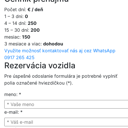
Počet dní
:
€ / deň
1 – 3 dni
:
0
4 – 14 dní
:
250
15 – 30 dní
:
200
mesiac
:
150
3 mesiace a viac
:
dohodou
Využite možnosť kontaktovať nás aj cez WhatsApp
0917 265 425
Rezervácia vozidla
Pre úspešné odoslanie formulára je potrebné vyplniť
polia označené hviezdičkou (*).
meno
:
*
e-mail
:
*