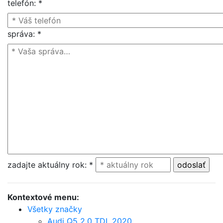
telefón
:
*
správa
:
*
zadajte aktuálny rok
:
*
Kontextové menu:
Všetky značky
Audi Q5 2.0 TDI, 2020