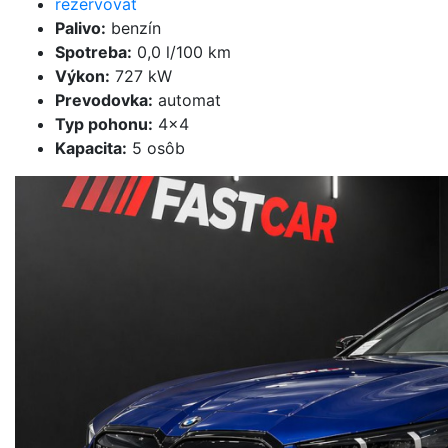
rezervovať
Palivo
:
benzín
Spotreba
:
0,0 l/100 km
Výkon
:
727 kW
Prevodovka
:
automat
Typ pohonu
:
4×4
Kapacita
:
5 osôb