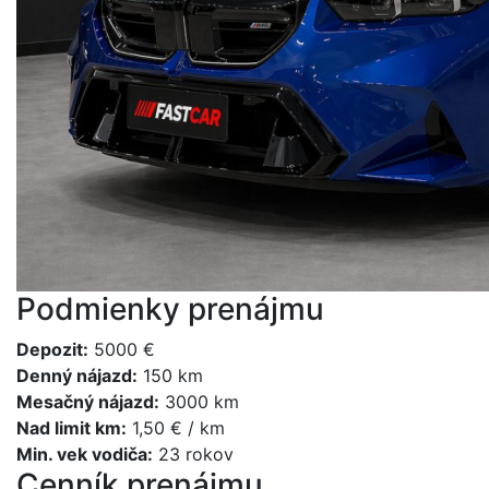
Podmienky prenájmu
Depozit
:
5000 €
Denný nájazd
:
150 km
Mesačný nájazd
:
3000 km
Nad limit km
:
1,50 € / km
Min. vek vodiča
:
23 rokov
Cenník prenájmu