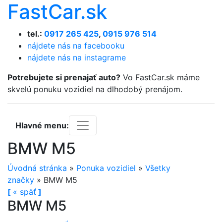
FastCar.sk
tel.:
0917 265 425
,
0915 976 514
nájdete nás na facebooku
nájdete nás na instagrame
Potrebujete si prenajať auto?
Vo FastCar.sk máme
skvelú ponuku vozidiel na dlhodobý prenájom.
Hlavné menu:
BMW M5
Úvodná stránka
»
Ponuka vozidiel
»
Všetky
značky
»
BMW M5
[
«
späť
]
BMW M5