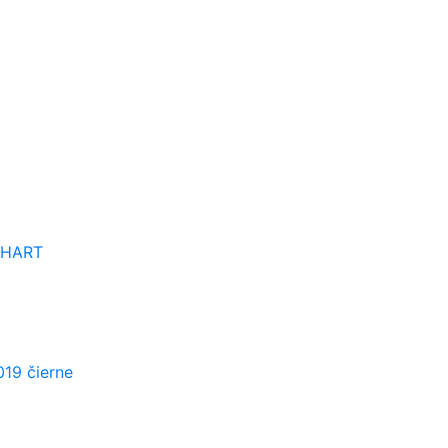
CHART
019 čierne