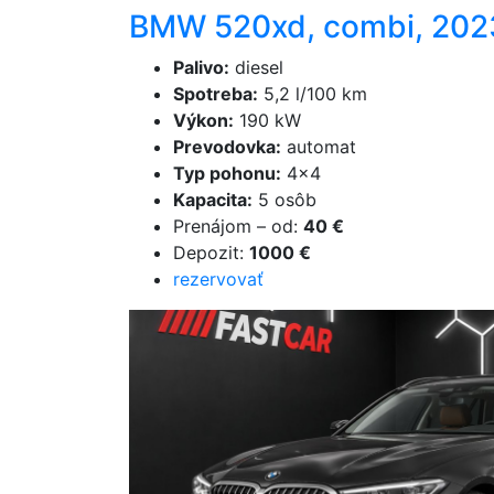
BMW 520xd, combi, 202
Palivo
:
diesel
Spotreba
:
5,2 l/100 km
Výkon
:
190 kW
Prevodovka
:
automat
Typ pohonu
:
4×4
Kapacita
:
5 osôb
Prenájom
–
od
:
40 €
Depozit
:
1000 €
rezervovať