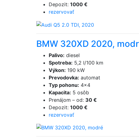
Depozit
:
1000 €
rezervovať
BMW 320XD 2020, modr
Palivo
:
diesel
Spotreba
:
5,2 l/100 km
Výkon
:
190 kW
Prevodovka
:
automat
Typ pohonu
:
4×4
Kapacita
:
5 osôb
Prenájom
–
od
:
30 €
Depozit
:
1000 €
rezervovať