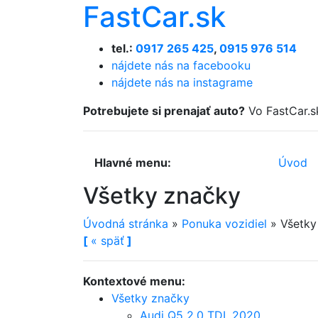
FastCar.sk
tel.:
0917 265 425
,
0915 976 514
nájdete nás na facebooku
nájdete nás na instagrame
Potrebujete si prenajať auto?
Vo FastCar.s
Hlavné menu:
Úvod
Všetky značky
Úvodná stránka
»
Ponuka vozidiel
»
Všetky
[
«
späť
]
Kontextové menu:
Všetky značky
Audi Q5 2.0 TDI, 2020