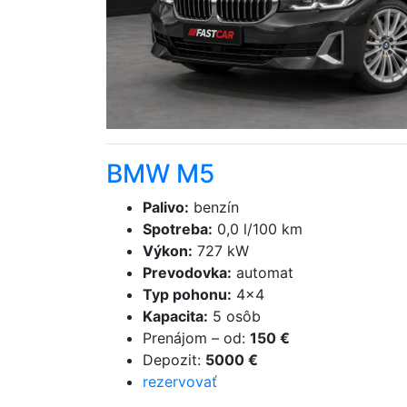
BMW M5
Palivo
:
benzín
Spotreba
:
0,0 l/100 km
Výkon
:
727 kW
Prevodovka
:
automat
Typ pohonu
:
4×4
Kapacita
:
5 osôb
Prenájom
–
od
:
150 €
Depozit
:
5000 €
rezervovať