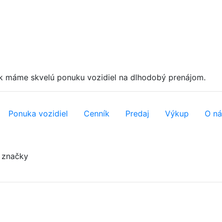
k máme skvelú ponuku vozidiel na dlhodobý prenájom.
Ponuka vozidiel
Cenník
Predaj
Výkup
O ná
 značky