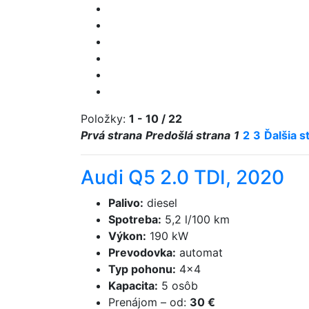
Položky:
1 - 10 / 22
Prvá strana
Predošlá strana
1
2
3
Ďalšia s
Audi Q5 2.0 TDI, 2020
Palivo
:
diesel
Spotreba
:
5,2 l/100 km
Výkon
:
190 kW
Prevodovka
:
automat
Typ pohonu
:
4×4
Kapacita
:
5 osôb
Prenájom
–
od
:
30 €