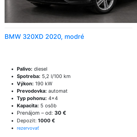
BMW 320XD 2020, modré
Palivo
:
diesel
Spotreba
:
5,2 l/100 km
Výkon
:
190 kW
Prevodovka
:
automat
Typ pohonu
:
4×4
Kapacita
:
5 osôb
Prenájom
–
od
:
30 €
Depozit
:
1000 €
rezervovať