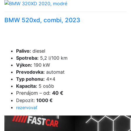
BMW 520xd, combi, 2023
Palivo
:
diesel
Spotreba
:
5,2 l/100 km
Výkon
:
190 kW
Prevodovka
:
automat
Typ pohonu
:
4×4
Kapacita
:
5 osôb
Prenájom
–
od
:
40 €
Depozit
:
1000 €
rezervovať