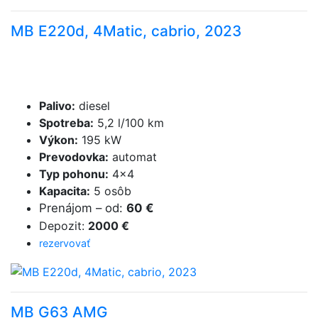
MB E220d, 4Matic, cabrio, 2023
Palivo
:
diesel
Spotreba
:
5,2 l/100 km
Výkon
:
195 kW
Prevodovka
:
automat
Typ pohonu
:
4×4
Kapacita
:
5 osôb
Prenájom
–
od
:
60 €
Depozit
:
2000 €
rezervovať
MB G63 AMG