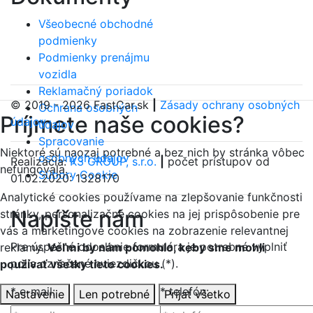
Všeobecné obchodné
podmienky
Podmienky prenájmu
vozidla
Reklamačný poriadok
© 2019 - 2026 FastCar.sk
|
Zásady ochrany osobných
Ochrana osobných
Príjmete naše cookies?
údajov
údajov
Spracovanie
Niektoré sú naozaj potrebné a bez nich by stránka vôbec
osobných údajov
Realizácia:
K3 GROUP, s.r.o.
|
počet prístupov od
nefungovala.
Súbory Cookie
01.02.2020: 1328170
Analytické cookies používame na zlepšovanie funkčnosti
Napíšte nám
stránky, personalizačné cookies na jej prispôsobenie pre
vás a marketingové cookies na zobrazenie relevantnej
Pre úspešné odoslanie formulára je potrebné vyplniť
reklamy.
Veľmi by nám pomohlo, keby sme mohli
polia označené hviezdičkou (*).
používať všetky tieto cookies.
* e-mail:
* telefón:
Nastavenie
Len potrebné
Prijať všetko