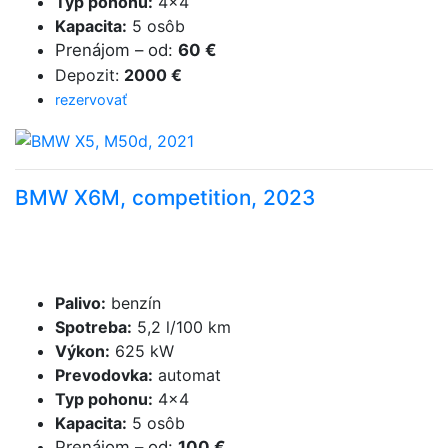
Typ pohonu
:
4×4
Kapacita
:
5 osôb
Prenájom
–
od
:
60 €
Depozit
:
2000 €
rezervovať
BMW X6M, competition, 2023
Palivo
:
benzín
Spotreba
:
5,2 l/100 km
Výkon
:
625 kW
Prevodovka
:
automat
Typ pohonu
:
4×4
Kapacita
:
5 osôb
Prenájom
–
od
:
100 €