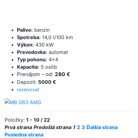
Palivo
:
benzín
Spotreba
:
14,0 l/100 km
Výkon
:
430 kW
Prevodovka
:
automat
Typ pohonu
:
4×4
Kapacita
:
5 osôb
Prenájom
–
od
:
280 €
Depozit
:
5000 €
rezervovať
Položky:
1 - 10 / 22
Prvá strana
Predošlá strana
1
2
3
Ďalšia strana
Posledná strana