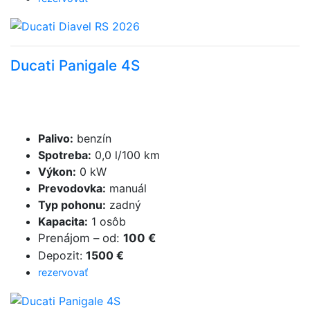
Ducati Panigale 4S
Palivo
:
benzín
Spotreba
:
0,0 l/100 km
Výkon
:
0 kW
Prevodovka
:
manuál
Typ pohonu
:
zadný
Kapacita
:
1 osôb
Prenájom
–
od
:
100 €
Depozit
:
1500 €
rezervovať