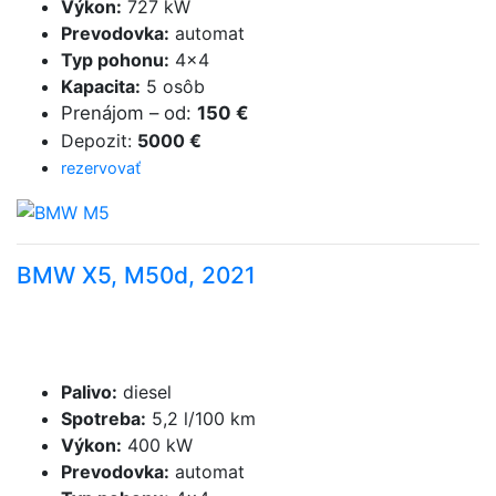
Výkon
:
727 kW
Prevodovka
:
automat
Typ pohonu
:
4×4
Kapacita
:
5 osôb
Prenájom
–
od
:
150 €
Depozit
:
5000 €
rezervovať
BMW X5, M50d, 2021
Palivo
:
diesel
Spotreba
:
5,2 l/100 km
Výkon
:
400 kW
Prevodovka
:
automat