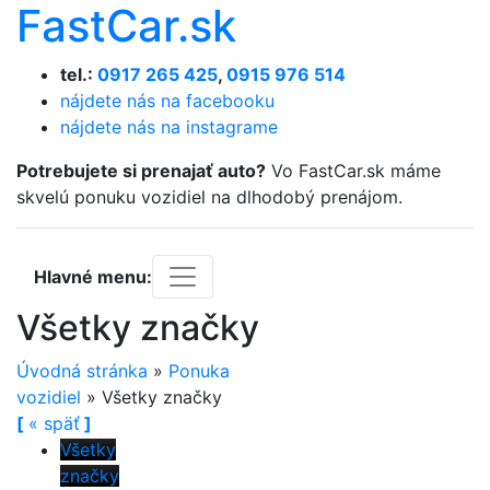
FastCar.sk
tel.:
0917 265 425
,
0915 976 514
nájdete nás na facebooku
nájdete nás na instagrame
Potrebujete si prenajať auto?
Vo FastCar.sk máme
skvelú ponuku vozidiel na dlhodobý prenájom.
Hlavné menu:
Všetky značky
Úvodná stránka
»
Ponuka
vozidiel
»
Všetky značky
[
«
späť
]
Všetky
značky