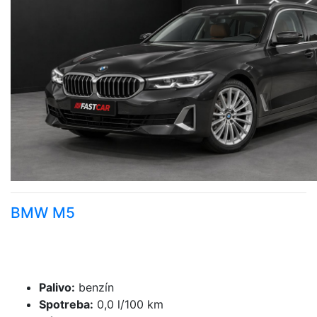
BMW M5
Palivo
:
benzín
Spotreba
:
0,0 l/100 km