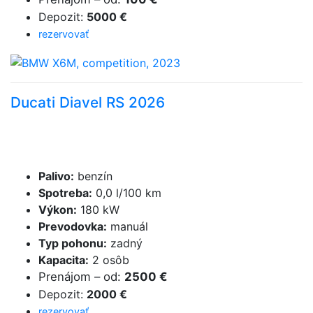
Depozit
:
5000 €
rezervovať
Ducati Diavel RS 2026
Palivo
:
benzín
Spotreba
:
0,0 l/100 km
Výkon
:
180 kW
Prevodovka
:
manuál
Typ pohonu
:
zadný
Kapacita
:
2 osôb
Prenájom
–
od
:
2500 €
Depozit
:
2000 €
rezervovať