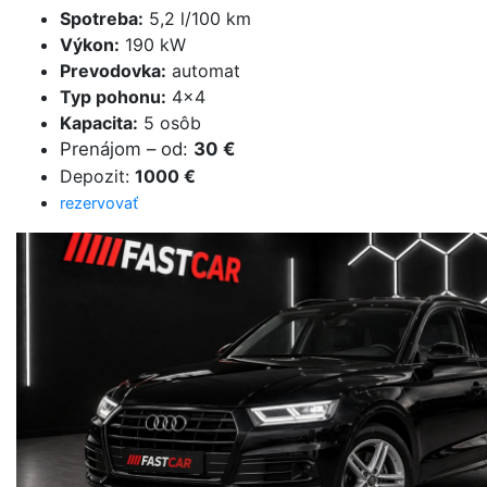
Spotreba
:
5,2 l/100 km
Výkon
:
190 kW
Prevodovka
:
automat
Typ pohonu
:
4×4
Kapacita
:
5 osôb
Prenájom
–
od
:
30 €
Depozit
:
1000 €
rezervovať