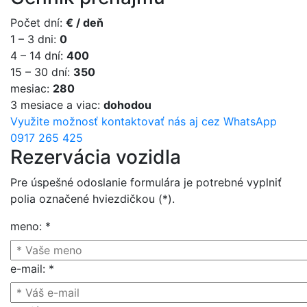
Počet dní
:
€ / deň
1 – 3 dni
:
0
4 – 14 dní
:
400
15 – 30 dní
:
350
mesiac
:
280
3 mesiace a viac
:
dohodou
Využite možnosť kontaktovať nás aj cez WhatsApp
0917 265 425
Rezervácia vozidla
Pre úspešné odoslanie formulára je potrebné vyplniť
polia označené hviezdičkou (*).
meno
:
*
e-mail
:
*