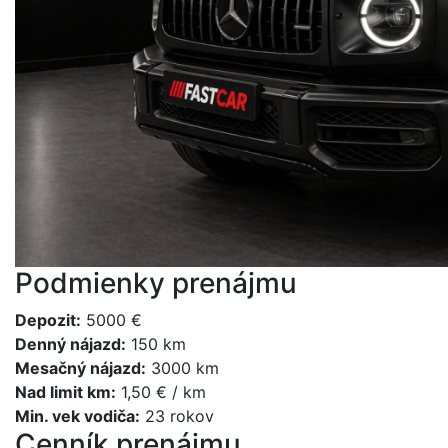
Podmienky prenájmu
Depozit
:
5000 €
Denný nájazd
:
150 km
Mesačný nájazd
:
3000 km
Nad limit km
:
1,50 € / km
Min. vek vodiča
:
23 rokov
Cenník prenájmu