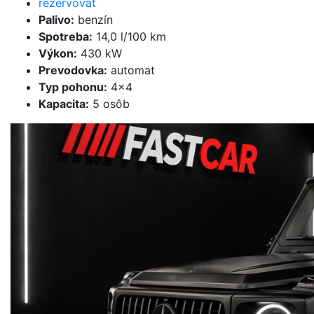
rezervovať
Palivo
:
benzín
Spotreba
:
14,0 l/100 km
Výkon
:
430 kW
Prevodovka
:
automat
Typ pohonu
:
4×4
Kapacita
:
5 osôb