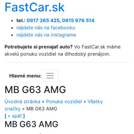
FastCar.sk
tel.:
0917 265 425
,
0915 976 514
nájdete nás na facebooku
nájdete nás na instagrame
Potrebujete si prenajať auto?
Vo FastCar.sk máme
skvelú ponuku vozidiel na dlhodobý prenájom.
Hlavné menu:
MB G63 AMG
Úvodná stránka
»
Ponuka vozidiel
»
Všetky
značky
»
MB G63 AMG
[
«
späť
]
MB G63 AMG