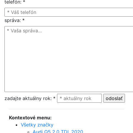
telefón
:
*
správa
:
*
zadajte aktuálny rok
:
*
Kontextové menu:
Všetky značky
Audi Q5 2.0 TDI, 2020