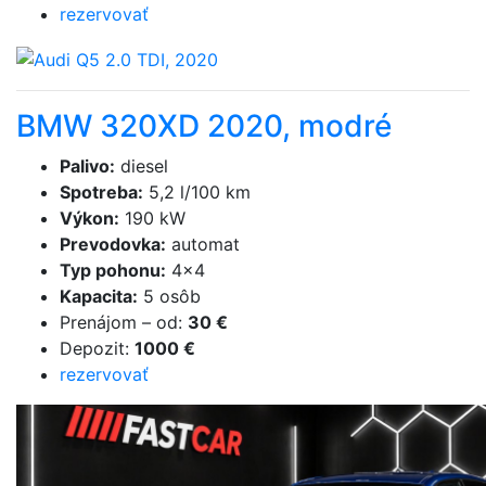
rezervovať
BMW 320XD 2020, modré
Palivo
:
diesel
Spotreba
:
5,2 l/100 km
Výkon
:
190 kW
Prevodovka
:
automat
Typ pohonu
:
4×4
Kapacita
:
5 osôb
Prenájom
–
od
:
30 €
Depozit
:
1000 €
rezervovať