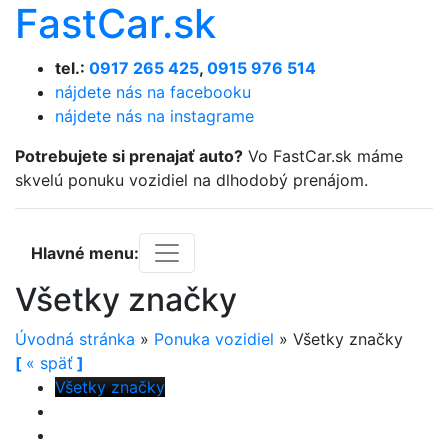
FastCar.sk
tel.:
0917 265 425
,
0915 976 514
nájdete nás na facebooku
nájdete nás na instagrame
Potrebujete si prenajať auto?
Vo FastCar.sk máme
skvelú ponuku vozidiel na dlhodobý prenájom.
Hlavné menu:
Všetky značky
Úvodná stránka
»
Ponuka vozidiel
»
Všetky značky
[
«
späť
]
Všetky značky