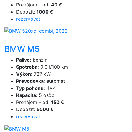
Prenájom
–
od
:
40 €
Depozit
:
1000 €
rezervovať
BMW M5
Palivo
:
benzín
Spotreba
:
0,0 l/100 km
Výkon
:
727 kW
Prevodovka
:
automat
Typ pohonu
:
4×4
Kapacita
:
5 osôb
Prenájom
–
od
:
150 €
Depozit
:
5000 €
rezervovať