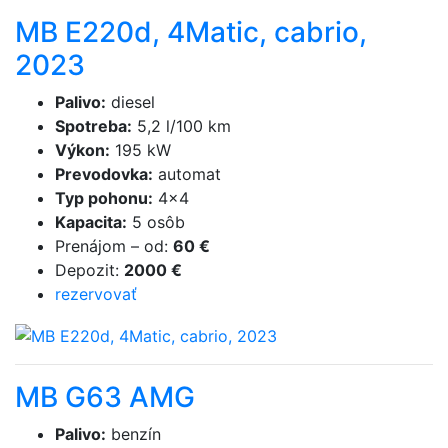
MB E220d, 4Matic, cabrio,
2023
Palivo
:
diesel
Spotreba
:
5,2 l/100 km
Výkon
:
195 kW
Prevodovka
:
automat
Typ pohonu
:
4×4
Kapacita
:
5 osôb
Prenájom
–
od
:
60 €
Depozit
:
2000 €
rezervovať
MB G63 AMG
Palivo
:
benzín