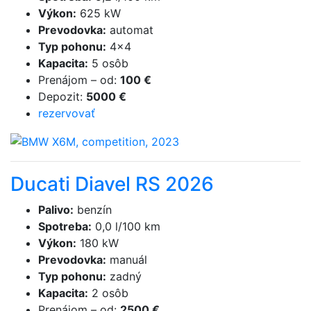
Výkon
:
625 kW
Prevodovka
:
automat
Typ pohonu
:
4×4
Kapacita
:
5 osôb
Prenájom
–
od
:
100 €
Depozit
:
5000 €
rezervovať
Ducati Diavel RS 2026
Palivo
:
benzín
Spotreba
:
0,0 l/100 km
Výkon
:
180 kW
Prevodovka
:
manuál
Typ pohonu
:
zadný
Kapacita
:
2 osôb
Prenájom
–
od
:
2500 €