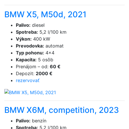
BMW X5, M50d, 2021
Palivo
:
diesel
Spotreba
:
5,2 l/100 km
Výkon
:
400 kW
Prevodovka
:
automat
Typ pohonu
:
4×4
Kapacita
:
5 osôb
Prenájom
–
od
:
60 €
Depozit
:
2000 €
rezervovať
BMW X6M, competition, 2023
Palivo
:
benzín
Spotreba
:
5,2 l/100 km