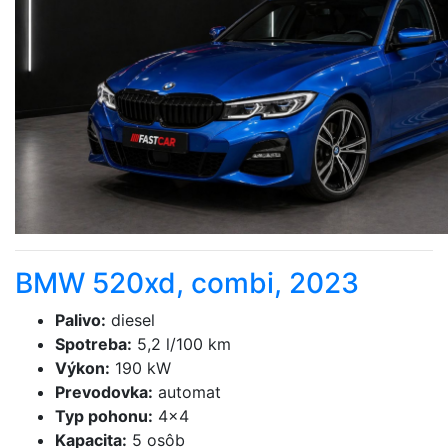
BMW 520xd, combi, 2023
Palivo
:
diesel
Spotreba
:
5,2 l/100 km
Výkon
:
190 kW
Prevodovka
:
automat
Typ pohonu
:
4×4
Kapacita
:
5 osôb