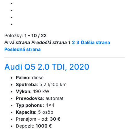
Položky:
1 - 10 / 22
Prvá strana
Predošlá strana
1
2
3
Ďalšia strana
Posledná strana
Audi Q5 2.0 TDI, 2020
Palivo
:
diesel
Spotreba
:
5,2 l/100 km
Výkon
:
190 kW
Prevodovka
:
automat
Typ pohonu
:
4×4
Kapacita
:
5 osôb
Prenájom
–
od
:
30 €
Depozit
:
1000 €