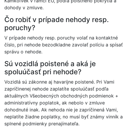
Kamkoľvek v rámci EÚ, podľa poistného pokrytia a
dohody v zmluve.
Čo robiť v prípade nehody resp.
poruchy?
V prípade nehody resp. poruchy volať na kontaktné
číslo, pri nehode bezodkladne zavolať políciu a spísať
správu o nehode.
Sú vozidlá poistené a aká je
spoluúčasť pri nehode?
Vozidlá sú zákonne aj havarijne poistené. Pri Vami
zapríčinenej nehode zaplatíte spoluúčasť podľa
aktuálnych Všeobecných obchodných podmienok +
administratívny poplatok, ak nebolo v zmluve
dohodnuté inak. Ak nehoda nie je zapríčinená Vami,
neplatíte žiadne poplatky, no musí byť známy vinník a
splnené podmienky prenajímateľa.