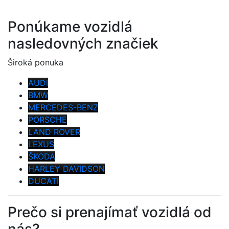
Ponúkame vozidlá
nasledovných značiek
Široká ponuka
AUDI
BMW
MERCEDES-BENZ
PORSCHE
LAND ROVER
LEXUS
ŠKODA
HARLEY DAVIDSON
DUCATI
Prečo si prenajímať vozidlá od