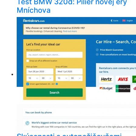
Test BMW 320d: Pilier novej éry
Mníchova