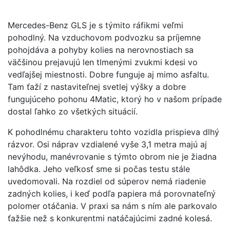
Mercedes-Benz GLS je s týmito ráfikmi veľmi
pohodlný. Na vzduchovom podvozku sa príjemne
pohojdáva a pohyby kolies na nerovnostiach sa
väčšinou prejavujú len tlmenými zvukmi kdesi vo
vedľajšej miestnosti. Dobre funguje aj mimo asfaltu.
Tam ťaží z nastaviteľnej svetlej výšky a dobre
fungujúceho pohonu 4Matic, ktorý ho v našom prípade
dostal ľahko zo všetkých situácií.
K pohodlnému charakteru tohto vozidla prispieva dlhý
rázvor. Osi náprav vzdialené vyše 3,1 metra majú aj
nevýhodu, manévrovanie s týmto obrom nie je žiadna
lahôdka. Jeho veľkosť sme si počas testu stále
uvedomovali. Na rozdiel od súperov nemá riadenie
zadných kolies, i keď podľa papiera má porovnateľný
polomer otáčania. V praxi sa nám s ním ale parkovalo
ťažšie než s konkurentmi natáčajúcimi zadné kolesá.