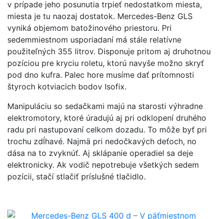
v prípade jeho posunutia trpieť nedostatkom miesta,
miesta je tu naozaj dostatok. Mercedes-Benz GLS
vyniká objemom batožinového priestoru. Pri
sedemmiestnom usporiadaní má stále relatívne
použiteľných 355 litrov. Disponuje pritom aj druhotnou
pozíciou pre kryciu roletu, ktorú navyše možno skryť
pod dno kufra. Palec hore musíme dať prítomnosti
štyroch kotviacich bodov Isofix.
Manipuláciu so sedačkami majú na starosti výhradne
elektromotory, ktoré úradujú aj pri odklopení druhého
radu pri nastupovaní celkom dozadu. To môže byť pri
trochu zdĺhavé. Najmä pri nedočkavých deťoch, no
dása na to zvyknúť. Aj sklápanie operadiel sa deje
elektronicky. Ak vodič nepotrebuje všetkých sedem
pozícii, stačí stlačiť príslušné tlačidlo.