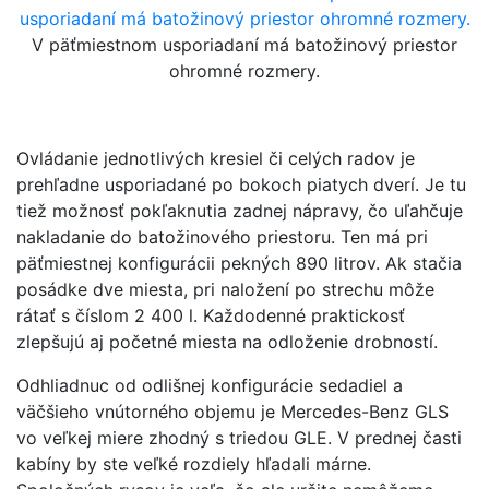
V päťmiestnom usporiadaní má batožinový priestor
ohromné rozmery.
Ovládanie jednotlivých kresiel či celých radov je
prehľadne usporiadané po bokoch piatych dverí. Je tu
tiež možnosť pokľaknutia zadnej nápravy, čo uľahčuje
nakladanie do batožinového priestoru. Ten má pri
päťmiestnej konfigurácii pekných 890 litrov. Ak stačia
posádke dve miesta, pri naložení po strechu môže
rátať s číslom 2 400 l. Každodenné praktickosť
zlepšujú aj početné miesta na odloženie drobností.
Odhliadnuc od odlišnej konfigurácie sedadiel a
väčšieho vnútorného objemu je Mercedes-Benz GLS
vo veľkej miere zhodný s triedou GLE. V prednej časti
kabíny by ste veľké rozdiely hľadali márne.