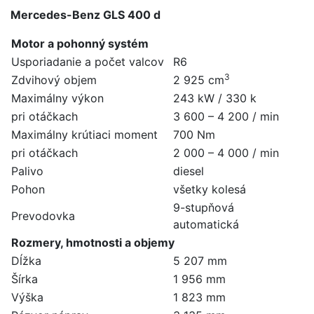
Mercedes-Benz GLS 400 d
Motor a pohonný systém
Usporiadanie a počet valcov
R6
3
Zdvihový objem
2 925 cm
Maximálny výkon
243 kW / 330 k
pri otáčkach
3 600 – 4 200 / min
Maximálny krútiaci moment
700 Nm
pri otáčkach
2 000 – 4 000 / min
Palivo
diesel
Pohon
všetky kolesá
9-stupňová
Prevodovka
automatická
Rozmery, hmotnosti a objemy
Dĺžka
5 207 mm
Šírka
1 956 mm
Výška
1 823 mm