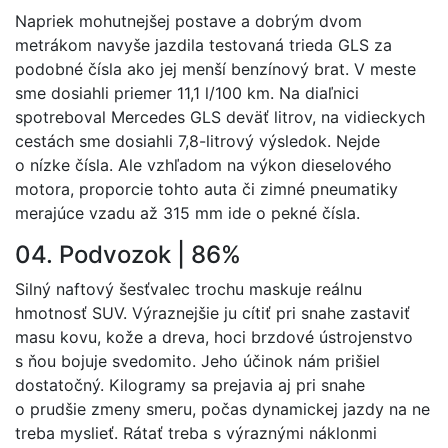
Napriek mohutnejšej postave a dobrým dvom
metrákom navyše jazdila testovaná trieda GLS za
podobné čísla ako jej menší benzínový brat. V meste
sme dosiahli priemer 11,1 l/100 km. Na diaľnici
spotreboval Mercedes GLS deväť litrov, na vidieckych
cestách sme dosiahli 7,8-litrový výsledok. Nejde
o nízke čísla. Ale vzhľadom na výkon dieselového
motora, proporcie tohto auta či zimné pneumatiky
merajúce vzadu až 315 mm ide o pekné čísla.
04. Podvozok | 86%
Silný naftový šesťvalec trochu maskuje reálnu
hmotnosť SUV. Výraznejšie ju cítiť pri snahe zastaviť
masu kovu, kože a dreva, hoci brzdové ústrojenstvo
s ňou bojuje svedomito. Jeho účinok nám prišiel
dostatočný. Kilogramy sa prejavia aj pri snahe
o prudšie zmeny smeru, počas dynamickej jazdy na ne
treba myslieť. Rátať treba s výraznými náklonmi