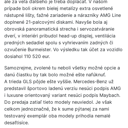
ale za veľa ďalšieho je treba doplácať. V našom
prípade boli okrem bielej metalízy extra osvetlené
nástupné lišty, ťažné zariadenie a nárazníky AMG Line
doplnené 21-palcovými diskami. Navyše bola aj
obrovská panoramatická strecha i servozatváranie
dverí, v interiéri pribudol head-up displej, ventilácia
predných sedadiel spolu s vyhrievaním zadných či
ozvučenie Burmeister. Vo výsledku tak účet za vozidlo
dosiahol 110 520 eur.
Samozrejme, zvolené tu neboli všetky možné opcie a
danú čiastku by tak bolo možné ešte nafúknuť.
A trieda GLS pôjde ešte vyššie. Mercedes-Benz už
predstavil športovo ladenú verziu nesúci podpis AMG
i luxusne orientovaný variant nesúci podpis Maybach.
Do predaja zatiaľ tieto modely neuviedol. Je však
celkom jednoznačné, že k sume pýtanej za nami
testovaný exemplár oba modely prihodia nemalé
desaťtisíce.