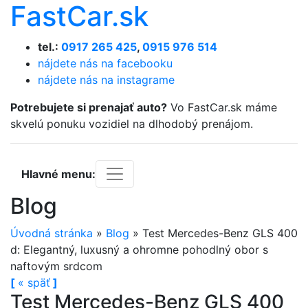
FastCar.sk
tel.:
0917 265 425
,
0915 976 514
nájdete nás na facebooku
nájdete nás na instagrame
Potrebujete si prenajať auto?
Vo FastCar.sk máme
skvelú ponuku vozidiel na dlhodobý prenájom.
Hlavné menu:
Blog
Úvodná stránka
»
Blog
»
Test Mercedes-Benz GLS 400
d: Elegantný, luxusný a ohromne pohodlný obor s
naftovým srdcom
[
«
späť
]
Test Mercedes-Benz GLS 400