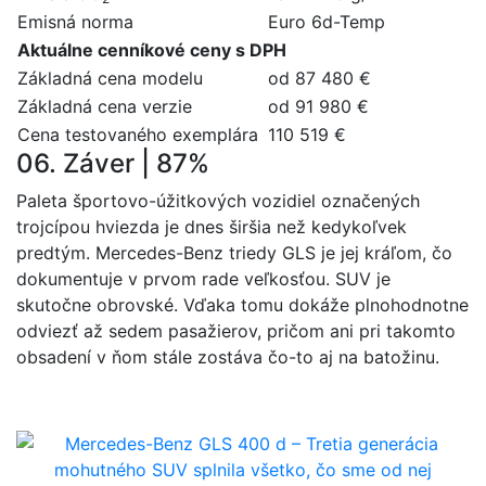
Emisná norma
Euro 6d-Temp
Aktuálne cenníkové ceny s DPH
Základná cena modelu
od 87 480 €
Základná cena verzie
od 91 980 €
Cena testovaného exemplára
110 519 €
06. Záver | 87%
Paleta športovo-úžitkových vozidiel označených
trojcípou hviezda je dnes širšia než kedykoľvek
predtým. Mercedes-Benz triedy GLS je jej kráľom, čo
dokumentuje v prvom rade veľkosťou. SUV je
skutočne obrovské. Vďaka tomu dokáže plnohodnotne
odviezť až sedem pasažierov, pričom ani pri takomto
obsadení v ňom stále zostáva čo-to aj na batožinu.