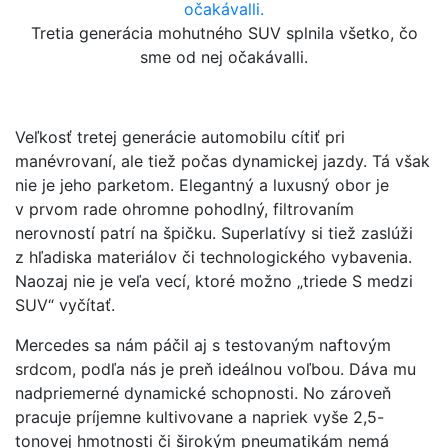
Tretia generácia mohutného SUV splnila všetko, čo
sme od nej očakávalli.
Veľkosť tretej generácie automobilu cítiť pri
manévrovaní, ale tiež počas dynamickej jazdy. Tá však
nie je jeho parketom. Elegantný a luxusný obor je
v prvom rade ohromne pohodlný, filtrovaním
nerovností patrí na špičku. Superlatívy si tiež zaslúži
z hľadiska materiálov či technologického vybavenia.
Naozaj nie je veľa vecí, ktoré možno „triede S medzi
SUV“ vyčítať.
Mercedes sa nám páčil aj s testovaným naftovým
srdcom, podľa nás je preň ideálnou voľbou. Dáva mu
nadpriemerné dynamické schopnosti. No zároveň
pracuje príjemne kultivovane a napriek vyše 2,5-
tonovej hmotnosti či širokým pneumatikám nemá