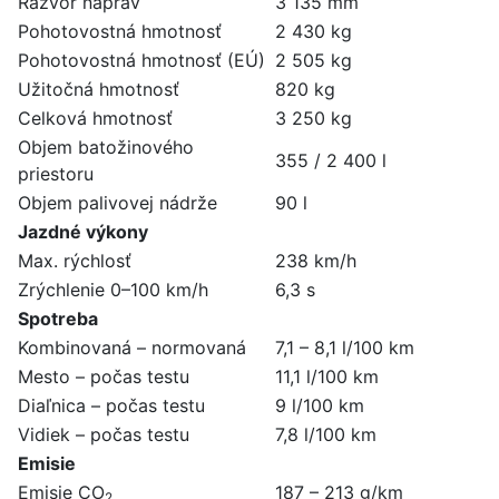
Rázvor náprav
3 135 mm
Pohotovostná hmotnosť
2 430 kg
Pohotovostná hmotnosť (EÚ)
2 505 kg
Užitočná hmotnosť
820 kg
Celková hmotnosť
3 250 kg
Objem batožinového
355 / 2 400 l
priestoru
Objem palivovej nádrže
90 l
Jazdné výkony
Max. rýchlosť
238 km/h
Zrýchlenie 0–100 km/h
6,3 s
Spotreba
Kombinovaná – normovaná
7,1 – 8,1 l/100 km
Mesto – počas testu
11,1 l/100 km
Diaľnica – počas testu
9 l/100 km
Vidiek – počas testu
7,8 l/100 km
Emisie
Emisie CO
187 – 213 g/km
2