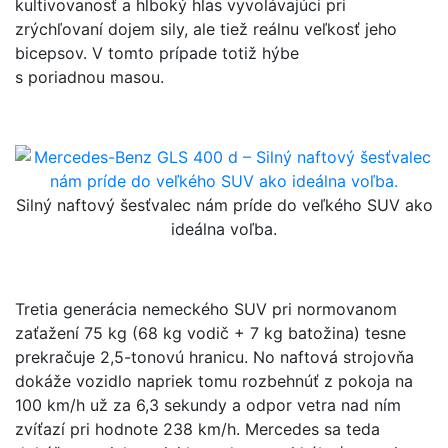
kultivovanosť a hlboký hlas vyvolávajúci pri
zrýchľovaní dojem sily, ale tiež reálnu veľkosť jeho
bicepsov. V tomto prípade totiž hýbe
s poriadnou masou.
Silný naftový šesťvalec nám príde do veľkého SUV ako
ideálna voľba.
Tretia generácia nemeckého SUV pri normovanom
zaťažení 75 kg (68 kg vodič + 7 kg batožina) tesne
prekračuje 2,5-tonovú hranicu. No naftová strojovňa
dokáže vozidlo napriek tomu rozbehnúť z pokoja na
100 km/h už za 6,3 sekundy a odpor vetra nad ním
zvíťazí pri hodnote 238 km/h. Mercedes sa teda