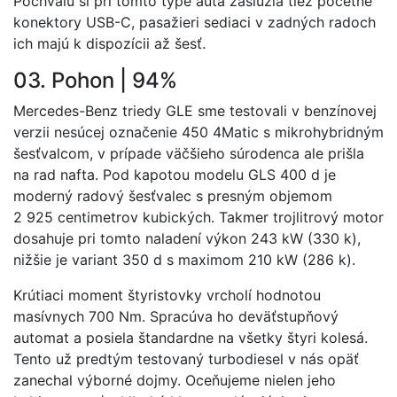
Pochvalu si pri tomto type auta zaslúžia tiež početné
konektory USB-C, pasažieri sediaci v zadných radoch
ich majú k dispozícii až šesť.
03. Pohon | 94%
Mercedes-Benz triedy GLE sme testovali v benzínovej
verzii nesúcej označenie 450 4Matic s mikrohybridným
šesťvalcom, v prípade väčšieho súrodenca ale prišla
na rad nafta. Pod kapotou modelu GLS 400 d je
moderný radový šesťvalec s presným objemom
2 925 centimetrov kubických. Takmer trojlitrový motor
dosahuje pri tomto naladení výkon 243 kW (330 k),
nižšie je variant 350 d s maximom 210 kW (286 k).
Krútiaci moment štyristovky vrcholí hodnotou
masívnych 700 Nm. Spracúva ho deväťstupňový
automat a posiela štandardne na všetky štyri kolesá.
Tento už predtým testovaný turbodiesel v nás opäť
zanechal výborné dojmy. Oceňujeme nielen jeho