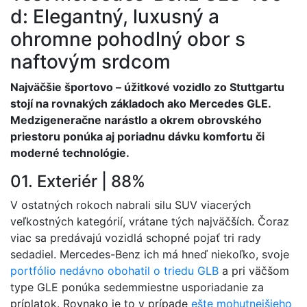
d: Elegantný, luxusný a
ohromne pohodlný obor s
naftovým srdcom
Najväčšie športovo – úžitkové vozidlo zo Stuttgartu
stojí na rovnakých základoch ako Mercedes GLE.
Medzigeneračne narástlo a okrem obrovského
priestoru ponúka aj poriadnu dávku komfortu či
moderné technológie.
01. Exteriér | 88%
V ostatných rokoch nabrali silu SUV viacerých
veľkostných kategórií, vrátane tých najväčších. Čoraz
viac sa predávajú vozidlá schopné pojať tri rady
sedadiel. Mercedes-Benz ich má hneď niekoľko, svoje
portfólio nedávno obohatil o triedu GLB
a pri väčšom
type GLE ponúka sedemmiestne usporiadanie za
príplatok. Rovnako je to v prípade
ešte mohutnejšieho