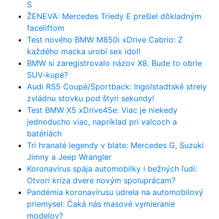
S
ŽENEVA: Mercedes Triedy E prešiel dôkladným
faceliftom
Test nového BMW M850i xDrive Cabrio: Z
každého macka urobí sex idol!
BMW si zaregistrovalo názov X8. Bude to obrie
SUV-kupé?
Audi RS5 Coupé/Sportback: Ingolstadtské strely
zvládnu stovku pod štyri sekundy!
Test BMW X5 xDrive45e: Viac je niekedy
jednoducho viac, napríklad pri valcoch a
batériách
Tri hranaté legendy v blate: Mercedes G, Suzuki
Jimny a Jeep Wrangler
Koronavírus spája automobilky i bežných ľudí:
Otvorí kríza dvere novým spoluprácam?
Pandémia koronavírusu udrela na automobilový
priemysel: Čaká nás masové vymieranie
modelov?