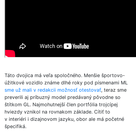
Táto dvojica má veľa spoločného. Menšie športovo-
úžitkové vozidlo známe dlhé roky pod písmenami ML
sme už mali v redakcii možnosť otestovať
, teraz sme
preverili aj príbuzný model predávaný pôvodne so
štítkom GL. Najmohutnejší člen portfólia trojcípej
hviezdy vznikol na rovnakom základe. Cítiť to
v interiéri i dizajnovom jazyku, obor ale má početné
špecifiká.