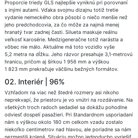
Proporcie triedy GLS najlepšie vyniknú pri porovnaní
s inými autami. Vďaka svojmu dizajnu totiž tretie
vydanie nemeckého obra pôsobí o niečo menšie než
jeho predchodcovia, za čo môže za najmä menej
hranatý tvar zadnej časti. Silueta maskuje reálnu
veľkosť karosérie. Medzigeneračne totiž narástla a
vôbec nie málo. Aktuálne má toto vozidlo vyše
5,2 metra na dĺžku. Jeho rázvor presahuje 3,1-metrovú
hranicu, pričom aj šírkou 1 956 mm a výškou
1 823 mm prekračuje väčšinu bežných formátov.
02. Interiér | 96%
Vzhľadom na viac než štedré rozmery asi nikoho
neprekvapí, že priestoru je vo vnútri na rozdávanie. Na
všetkých troch radoch sedadiel sa dokážu pohodlne
odviesť dospelí pasažieri. Pri štandardnom usporiadaní
nám s výškou okolo 180 cm celkom vzadu zostalo
niekoľko centimetrov nad hlavou, ale poriadne sa nám
nezmestili kolená. Situáciu možno jednoducho vyriešiť